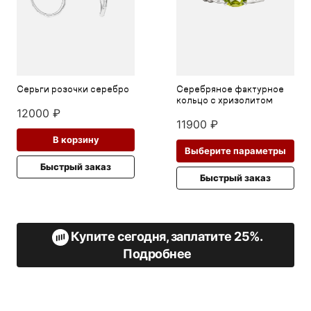
Серьги розочки серебро
Серебряное фактурное
кольцо с хризолитом
12000
₽
11900
₽
В корзину
Это
Выберите параметры
тов
Быстрый заказ
име
Быстрый заказ
нес
вар
Оп
мо
Купите сегодня, заплатите 25%.
выб
на
Подробнее
стр
тов