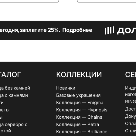
несколько
вариаций.
Опции
можно
выбрать
егодня, заплатите 25%.
Подробнее
на
странице
товара.
ТАЛОГ
КОЛЛЕКЦИИ
СЕ
ца без камней
Новинки
Инди
изго
ца с камнями
Базовые украшения
RING
ги
Коллекция — Enigma
Дост
леты
Коллекция — Hypnosis
Доку
ы
Коллекция — Chains
Опла
а серебро с
Коллекция — Petra
лотой
Спли
Коллекция — Brilliance