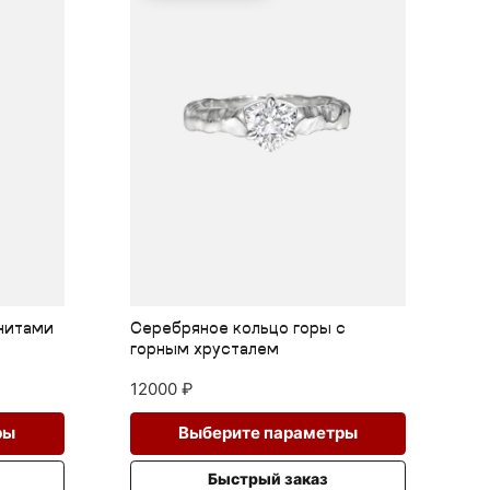
оры с
Серебряное кольцо горы с
горным хрусталем
16000
₽
Этот
Этот
аметры
Выберите параметры
товар
товар
имеет
имее
каз
Быстрый заказ