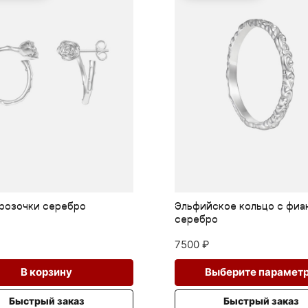
фийское кольцо с фианитами
Серебряное кольцо г
ребро
горным хрусталем
00
₽
12000
₽
Этот
Выберите параметры
Выберите пар
товар
имеет
Быстрый заказ
Быстрый за