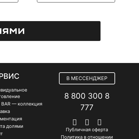
несколько
неско
вариаций.
вариа
Опции
Опци
можно
можн
выбрать
выбра
на
на
странице
стран
товара.
товар
РВИС
В МЕССЕНДЖЕР
видуальное
8 800 300 8
товление
 BAR — коллекция
777
авка
ментация
та долями
Публичная оферта
т
Политика в отношении