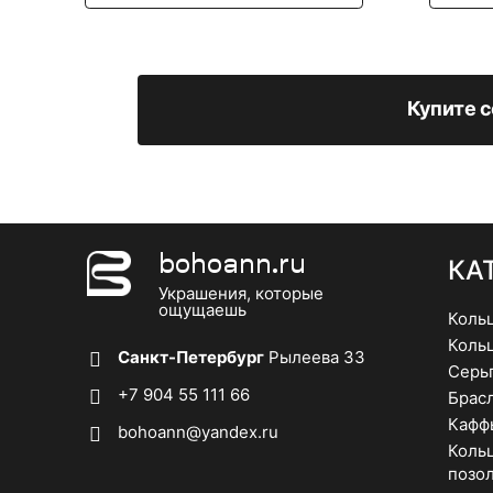
Купите с
bohoann.ru
КА
Украшения, которые
ощущаешь
Коль
Коль
Санкт-Петербург
Рылеева 33
Серь
+7 904 55 111 66
Брас
Кафф
bohoann@yandex.ru
Кольц
позо