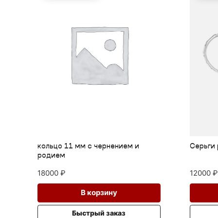
и
Серьги розочки серебро
Эль
се
12000
₽
75
В корзину
Быстрый заказ