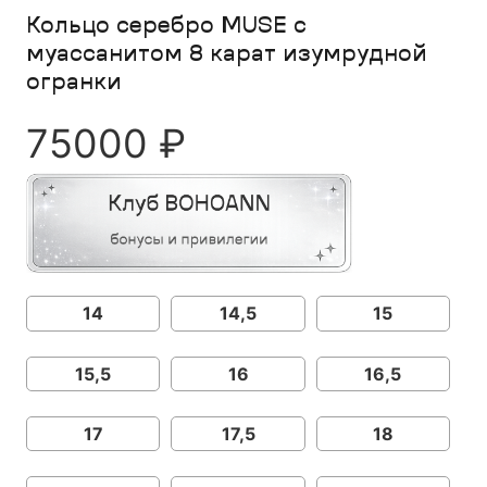
Кольцо серебро MUSE с
муассанитом 8 карат изумрудной
огранки
75000
₽
14
14,5
15
15,5
16
16,5
17
17,5
18