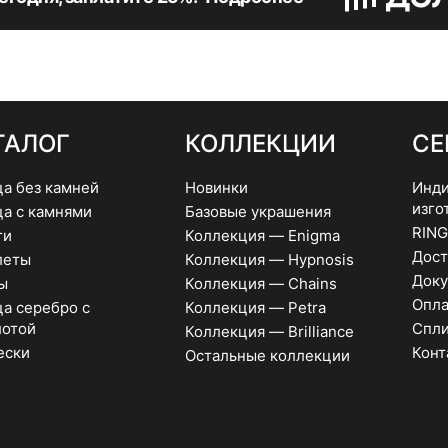
на
странице
товара.
ТАЛОГ
КОЛЛЕКЦИИ
СЕ
ца без камней
Новинки
Инди
изго
ца с камнями
Базовые украшения
RING
ги
Коллекция — Enigma
Дост
леты
Коллекция — Hypnosis
Доку
ы
Коллекция — Chains
Опла
а серебро с
Коллекция — Petra
лотой
Спли
Коллекция — Brilliance
ески
Конт
Остальные коллекции