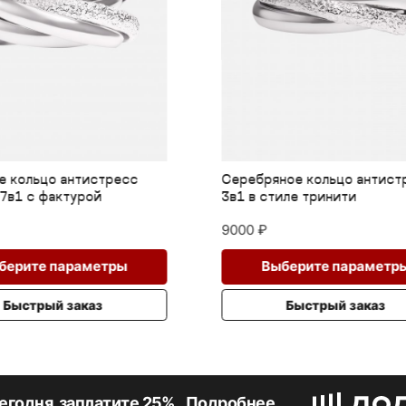
яное кольцо антистресс
Двухсторонний крупный б
тиле тринити
с ракушками серебро
19000
₽
Этот
ыберите параметры
Выберите парамет
товар
имеет
Быстрый заказ
Быстрый заказ
несколько
вариаций.
Опции
можно
выбрать
егодня, заплатите 25%.
Подробнее