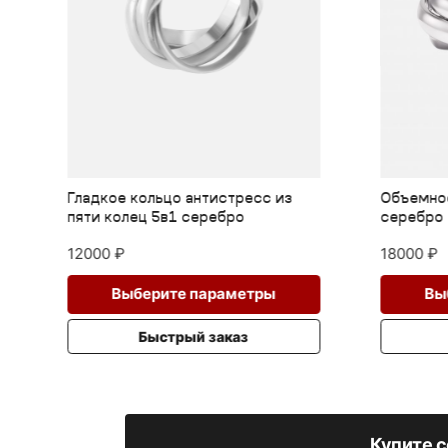
Объемное кольцо антистресс
Серебр
серебро 7в1 с фактурой
3в1 в с
18000
₽
9000
₽
Этот
Этот
Выберите параметры
В
товар
товар
имеет
имеет
Быстрый заказ
несколько
несколько
вариаций.
вариаций.
Опции
Опции
можно
можно
выбрать
выбрать
Купите с