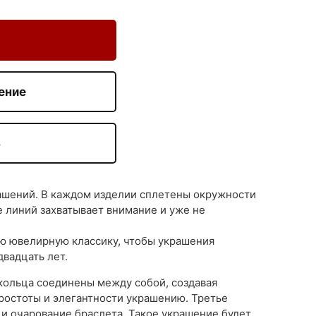
ение
З
ашений. В каждом изделии сплетены окружности
 линий захватывает внимание и уже не
ю ювелирную классику, чтобы украшения
двадцать лет.
кольца соединены между собой, создавая
ростоты и элегантности украшению. Третье
и очарование браслета. Такое украшение будет