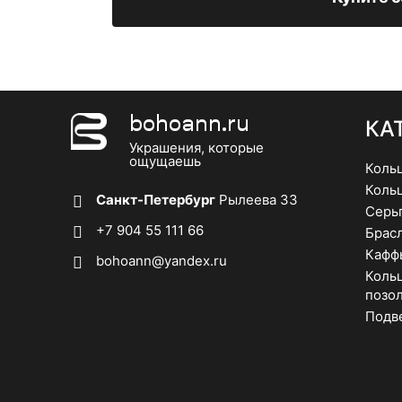
на
на
странице
странице
товара.
товара.
bohoann.ru
КА
Украшения, которые
ощущаешь
Коль
Коль
Санкт-Петербург
Рылеева 33
Серь
+7 904 55 111 66
Брас
Кафф
bohoann@yandex.ru
Кольц
позо
Подв