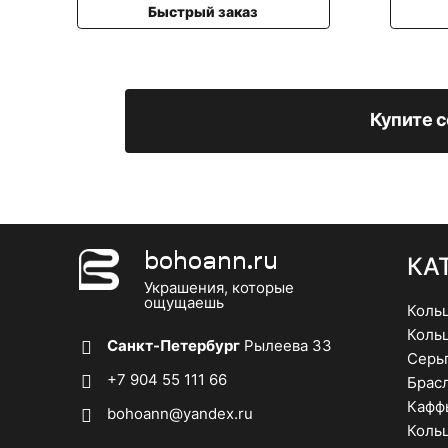
Быстрый заказ
Быстрый зака
Купите с
bohoann.ru
КА
Украшения, которые
ощущаешь
Коль
Коль
Санкт-Петербург
Рылеева 33
Серь
+7 904 55 111 66
Брас
Кафф
bohoann@yandex.ru
Кольц