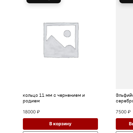
о 11 мм с чернением и
Эльфийское кольцо с ф
ем
серебро
0
₽
7500
₽
В корзину
Выберите парам