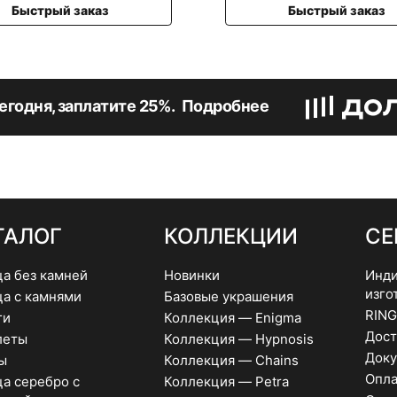
имеет
имеет
з
Быстрый заказ
несколько
несколь
вариаций.
вариаци
Опции
Опции
можно
можно
выбрать
выбрать
егодня, заплатите 25%.
Подробнее
на
на
странице
страниц
товара.
товара.
ТАЛОГ
КОЛЛЕКЦИИ
СЕ
ца без камней
Новинки
Инди
изго
ца с камнями
Базовые украшения
RING
ги
Коллекция — Enigma
Дост
леты
Коллекция — Hypnosis
Доку
ы
Коллекция — Chains
Опла
а серебро с
Коллекция — Petra