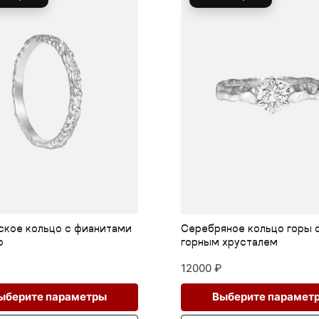
ианитами
Серебряное кольцо горы с
горным хрусталем
12000
₽
Этот
Этот
етры
Выберите параметры
товар
товар