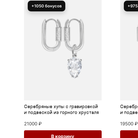
+1050 бонусов
+975
й
Серебряные хупы с гравировкой
Серебря
ля
и подвеской из горного хрусталя
и подве
21000
₽
19500
₽
В корзину