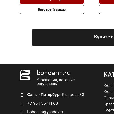
Быстрый заказ
Купите с
bohoann.ru
КА
Украшения, которые
ощущаешь
Коль
Коль
Санкт-Петербург
Рылеева 33
Серь
+7 904 55 111 66
Брас
Кафф
bohoann@yandex.ru