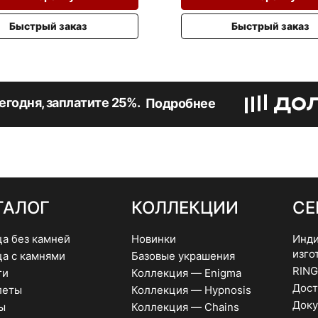
Быстрый заказ
Быстрый заказ
егодня, заплатите 25%.
Подробнее
ТАЛОГ
КОЛЛЕКЦИИ
СЕ
ца без камней
Новинки
Инди
изго
ца с камнями
Базовые украшения
RING
ги
Коллекция — Enigma
Дост
леты
Коллекция — Hypnosis
Доку
ы
Коллекция — Chains