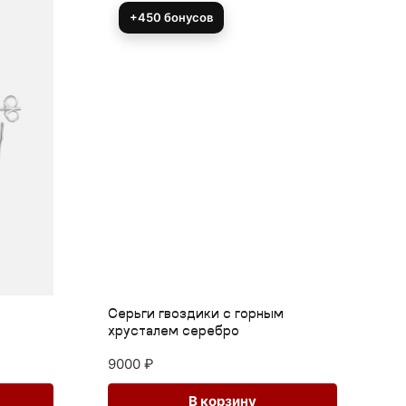
+450 бонусов
Серьги гвоздики с горным
Кр
хрусталем серебро
хр
2
9000
₽
В корзину