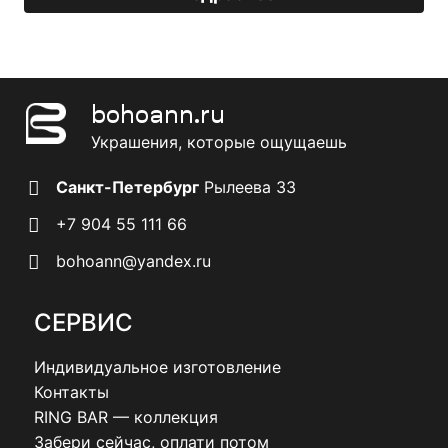
транице
странице
овара.
товара.
bohoann.ru
Украшения, которые ощущаешь
Санкт-Петербург
Рылеева 33
+7 904 55 111 66
bohoann@yandex.ru
СЕРВИС
Индивидуальное изготовление
Контакты
RING BAR — коллекция
Забери сейчас, оплати потом