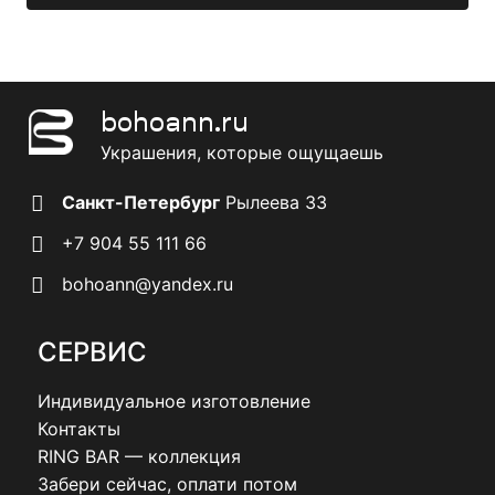
странице
ст
ра.
товара.
тов
bohoann.ru
Украшения, которые ощущаешь
Санкт-Петербург
Рылеева 33
+7 904 55 111 66
bohoann@yandex.ru
СЕРВИС
Индивидуальное изготовление
Контакты
RING BAR — коллекция
Забери сейчас, оплати потом