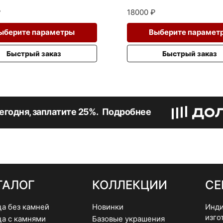
о
₽
18000
₽
Этот
ыберите параметры
Выберите парамет
товар
имеет
Быстрый заказ
Быстрый заказ
несколько
вариаций.
Опции
можно
выбрать
егодня, заплатите 25%.
Подробнее
на
странице
товара.
ТАЛОГ
КОЛЛЕКЦИИ
СЕ
ца без камней
Новинки
Инди
изго
ца с камнями
Базовые украшения