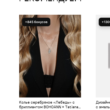
+845 бонусов
+130
Колье серебряное «Лебедь» с
Дизайн
бриллиантом BOHOANN × Tatiana
с эмал