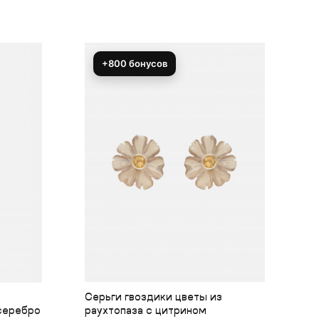
+800 бонусов
Серьги гвоздики цветы из
Ш
серебро
раухтопаза с цитрином
д