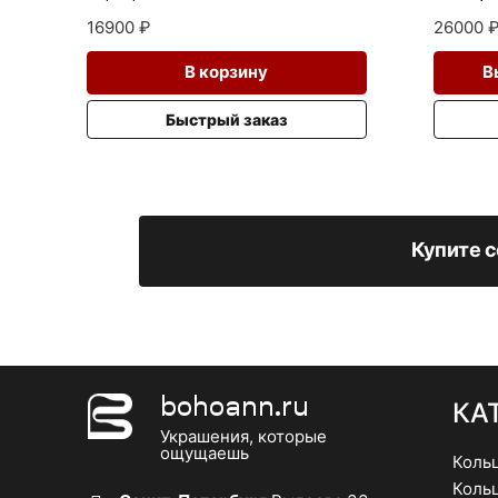
Lebedeva
серебр
16900
₽
26000
В корзину
В
Быстрый заказ
Купите с
bohoann.ru
КА
Украшения, которые
ощущаешь
Коль
Коль